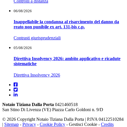
Controlli a distanza
06/08/2026
Inappellabile la condanna al risarcimento del danno da
reato non punibile ex art. 131-bis c.p.
Contrasti giurisprudenziali
05/08/2026
Direttiva Insolvency 2026: ambito applicativo e ricadute
sistematiche
Direttiva Insolvency 2026
Notaio Tiziana Dalla Porta
0421460518
San Stino Di Livenza (VE) Piazza Carlo Goldoni n. 9/D
© 2026 Copyright Notaio Tiziana Dalla Porta | P.IVA 04122510284
|
Sitemap
-
Privacy
-
Cookie Policy
-
Gestisci Cookie
-
Credits