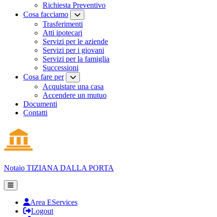
Richiesta Preventivo
Cosa facciamo
Trasferimenti
Atti ipotecari
Servizi per le aziende
Servizi per i giovani
Servizi per la famiglia
Successioni
Cosa fare per
Acquistare una casa
Accendere un mutuo
Documenti
Contatti
Notaio
TIZIANA DALLA PORTA
Area EServices
Logout