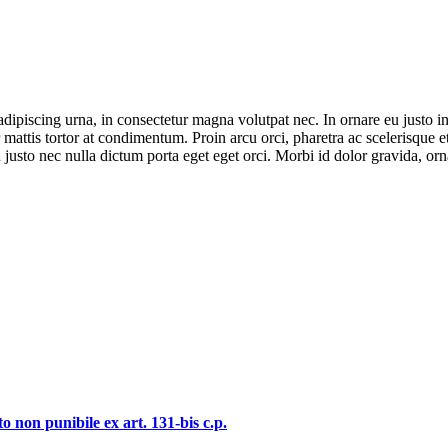
adipiscing urna, in consectetur magna volutpat nec. In ornare eu justo in
attis tortor at condimentum. Proin arcu orci, pharetra ac scelerisque et,
 justo nec nulla dictum porta eget eget orci. Morbi id dolor gravida, o
o non punibile ex art. 131-bis c.p.