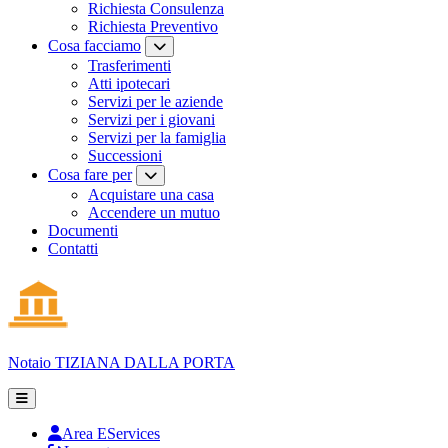
Richiesta Consulenza
Richiesta Preventivo
Cosa facciamo
Trasferimenti
Atti ipotecari
Servizi per le aziende
Servizi per i giovani
Servizi per la famiglia
Successioni
Cosa fare per
Acquistare una casa
Accendere un mutuo
Documenti
Contatti
Notaio
TIZIANA DALLA PORTA
Area EServices