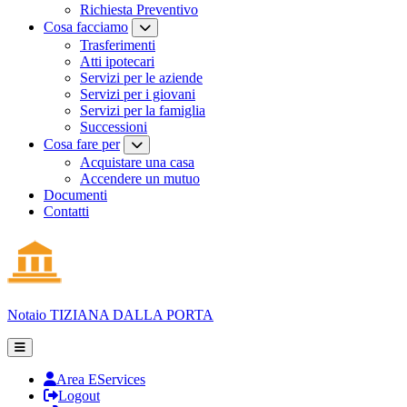
Richiesta Preventivo
Cosa facciamo
Trasferimenti
Atti ipotecari
Servizi per le aziende
Servizi per i giovani
Servizi per la famiglia
Successioni
Cosa fare per
Acquistare una casa
Accendere un mutuo
Documenti
Contatti
Notaio
TIZIANA DALLA PORTA
Area EServices
Logout