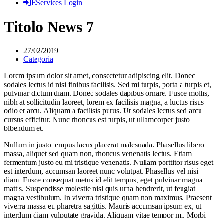
EServices Login
Titolo News 7
27/02/2019
Categoria
Lorem ipsum dolor sit amet, consectetur adipiscing elit. Donec
sodales lectus id nisi finibus facilisis. Sed mi turpis, porta a turpis et,
pulvinar dictum diam. Donec sodales dapibus ornare. Fusce mollis,
nibh at sollicitudin laoreet, lorem ex facilisis magna, a luctus risus
odio et arcu. Aliquam a facilisis purus. Ut sodales lectus sed arcu
cursus efficitur. Nunc rhoncus est turpis, ut ullamcorper justo
bibendum et.
Nullam in justo tempus lacus placerat malesuada. Phasellus libero
massa, aliquet sed quam non, rhoncus venenatis lectus. Etiam
fermentum justo eu mi tristique venenatis. Nullam porttitor risus eget
est interdum, accumsan laoreet nunc volutpat. Phasellus vel nisi
diam. Fusce consequat metus id elit tempus, eget pulvinar magna
mattis. Suspendisse molestie nisl quis urna hendrerit, ut feugiat
magna vestibulum. In viverra tristique quam non maximus. Praesent
viverra massa eu pharetra sagittis. Mauris accumsan ipsum ex, ut
interdum diam vulputate gravida. Aliquam vitae tempor mi. Morbi