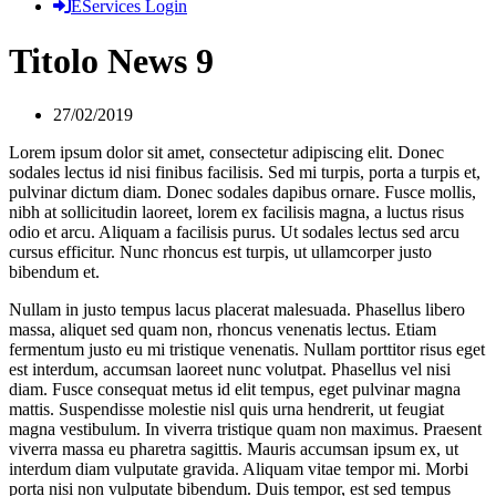
EServices Login
Titolo News 9
27/02/2019
Lorem ipsum dolor sit amet, consectetur adipiscing elit. Donec
sodales lectus id nisi finibus facilisis. Sed mi turpis, porta a turpis et,
pulvinar dictum diam. Donec sodales dapibus ornare. Fusce mollis,
nibh at sollicitudin laoreet, lorem ex facilisis magna, a luctus risus
odio et arcu. Aliquam a facilisis purus. Ut sodales lectus sed arcu
cursus efficitur. Nunc rhoncus est turpis, ut ullamcorper justo
bibendum et.
Nullam in justo tempus lacus placerat malesuada. Phasellus libero
massa, aliquet sed quam non, rhoncus venenatis lectus. Etiam
fermentum justo eu mi tristique venenatis. Nullam porttitor risus eget
est interdum, accumsan laoreet nunc volutpat. Phasellus vel nisi
diam. Fusce consequat metus id elit tempus, eget pulvinar magna
mattis. Suspendisse molestie nisl quis urna hendrerit, ut feugiat
magna vestibulum. In viverra tristique quam non maximus. Praesent
viverra massa eu pharetra sagittis. Mauris accumsan ipsum ex, ut
interdum diam vulputate gravida. Aliquam vitae tempor mi. Morbi
porta nisi non vulputate bibendum. Duis tempor, est sed tempus