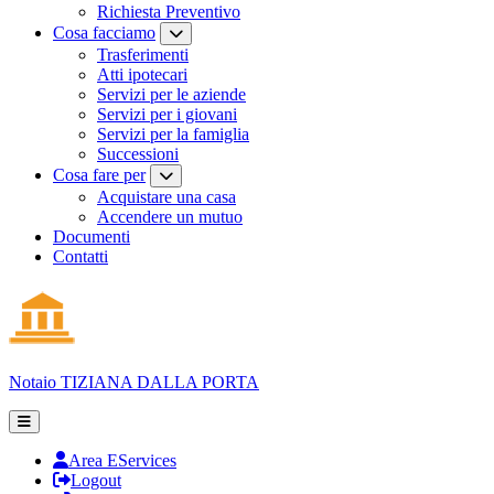
Richiesta Preventivo
Cosa facciamo
Trasferimenti
Atti ipotecari
Servizi per le aziende
Servizi per i giovani
Servizi per la famiglia
Successioni
Cosa fare per
Acquistare una casa
Accendere un mutuo
Documenti
Contatti
Notaio
TIZIANA DALLA PORTA
Area EServices
Logout